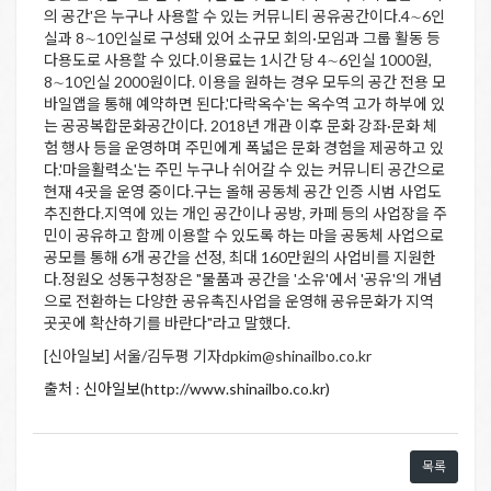
의 공간'은 누구나 사용할 수 있는 커뮤니티 공유공간이다.4∼6인
실과 8∼10인실로 구성돼 있어 소규모 회의·모임과 그룹 활동 등
다용도로 사용할 수 있다.이용료는 1시간 당 4∼6인실 1000원,
8∼10인실 2000원이다. 이용을 원하는 경우 모두의 공간 전용 모
바일앱을 통해 예약하면 된다.'다락옥수'는 옥수역 고가 하부에 있
는 공공복합문화공간이다. 2018년 개관 이후 문화 강좌·문화 체
험 행사 등을 운영하며 주민에게 폭넓은 문화 경험을 제공하고 있
다.'마을활력소'는 주민 누구나 쉬어갈 수 있는 커뮤니티 공간으로
현재 4곳을 운영 중이다.구는 올해 공동체 공간 인증 시범 사업도
추진한다.지역에 있는 개인 공간이나 공방, 카페 등의 사업장을 주
민이 공유하고 함께 이용할 수 있도록 하는 마을 공동체 사업으로
공모를 통해 6개 공간을 선정, 최대 160만원의 사업비를 지원한
다.정원오 성동구청장은 "물품과 공간을 '소유'에서 '공유'의 개념
으로 전환하는 다양한 공유촉진사업을 운영해 공유문화가 지역
곳곳에 확산하기를 바란다"라고 말했다.
[신아일보] 서울/김두평 기자dpkim@shinailbo.co.kr
출처 :
신아일보(http://www.shinailbo.co.kr)
목록