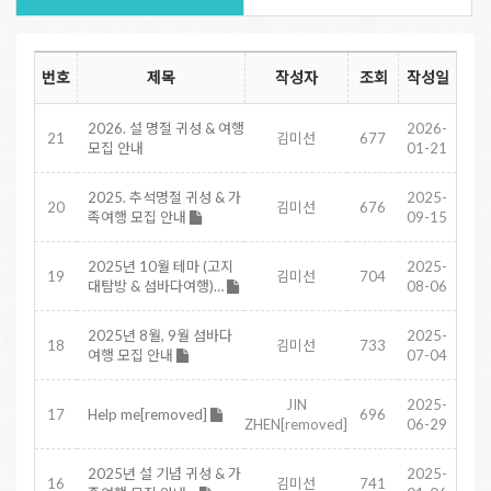
번호
제목
작성자
조회
작성일
2026. 설 명절 귀성 & 여행
2026-
21
김미선
677
모집 안내
01-21
2025. 추석명절 귀성 & 가
2025-
20
김미선
676
족여행 모집 안내
09-15
2025년 10월 테마 (고지
2025-
19
김미선
704
대탐방 & 섬바다여행)…
08-06
2025년 8월, 9월 섬바다
2025-
18
김미선
733
여행 모집 안내
07-04
JIN
2025-
17
Help me[removed]
696
ZHEN[removed]
06-29
2025년 설 기념 귀성 & 가
2025-
16
김미선
741