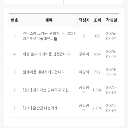
번호
제목
작성자
조회
작성일
캔버스에 그리는 '평화'의 꿈, 2026
2026-
5
0
329
광주학생미술대전…
03-24
2025-
4
아동 휠체어 대여를 신청합니다
강두이
614
05-15
2024-
3
휄체어를 대여하려고합니다.
이경희
732
12-18
공유광
2021-
2
[공지] 찾아가는 공유학교 모집
1,886
주
03-08
공유광
2021-
1
[소식] 출산맘 나눔가게
2,196
주
03-08