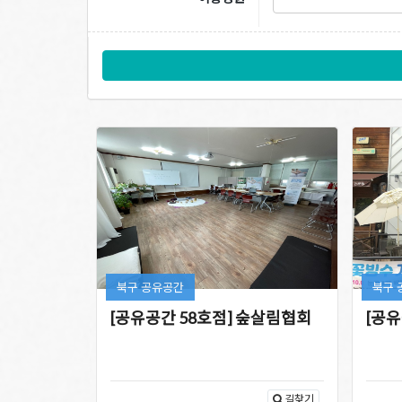
북구 공유공간
북구 
[공유공간 58호점] 숲살림협회
[공유
길찾기