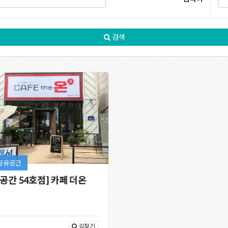
검색
공유공간
공간 54호점] 카페 더온
길찾기