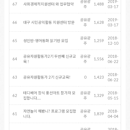
공유광
2019-
67
사회경제적지원센터 와 업무협약
1,488
주
03-17
공유광
2019-
66
대구 시민공익활동 지원센터 방문
1,628
주
03-17
공유광
2018-
65
성인반-영어동화 읽기반 모집
1,259
주
12-10
공유자원활동가2기 두번째 신규교
공유광
2018-
64
1,556
육 !
주
06-22
2018-
63
공유자원활동가 2기 신규교육!
0
1,423
06-22
테디베어 장식 풍선아트 참가자 모
공유광
2018-
62
1,329
집합니다.…
주
05-15
자연놀이 해봤니? 프로그램 모집합
공유광
2018-
61
1,839
니다.
주
04-04
공유광
2018-