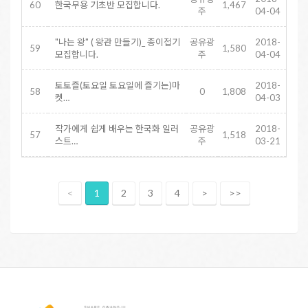
60
한국무용 기초반 모집합니다.
1,467
주
04-04
"나는 왕" ( 왕관 만들기)_ 종이접기
공유광
2018-
59
1,580
모집합니다.
주
04-04
토토즐(토요일 토요일에 즐기는)마
2018-
58
0
1,808
켓…
04-03
작가에게 쉽게 배우는 한국화 일러
공유광
2018-
57
1,518
스트…
주
03-21
<
1
2
3
4
>
>>