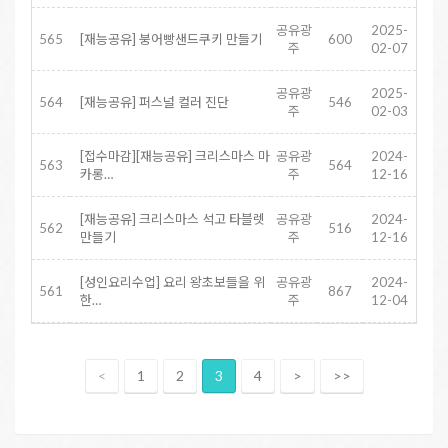
공유광
2025-
565
[재능공유] 붕어빵샌드쿠키 만들기
600
주
02-07
공유광
2025-
564
[재능공유] 퍼스널 컬러 진단
546
주
02-03
[접수마감][재능공유] 크리스마스 마
공유광
2024-
563
564
카롱…
주
12-16
[재능공유] 크리스마스 석고 타블렛
공유광
2024-
562
516
만들기
주
12-16
[성인요리수업] 요리 왕초보들을 위
공유광
2024-
561
867
한…
주
12-04
<
1
2
3
4
>
>>