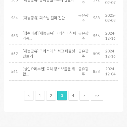
565
[재능공유] 붕어빵샌드쿠키 만들기
592
주
02-07
공유광
2025-
564
[재능공유] 퍼스널 컬러 진단
538
주
02-03
[접수마감][재능공유] 크리스마스 마
공유광
2024-
563
556
카롱…
주
12-16
[재능공유] 크리스마스 석고 타블렛
공유광
2024-
562
508
만들기
주
12-16
[성인요리수업] 요리 왕초보들을 위
공유광
2024-
561
858
한…
주
12-04
<
1
2
3
4
>
>>