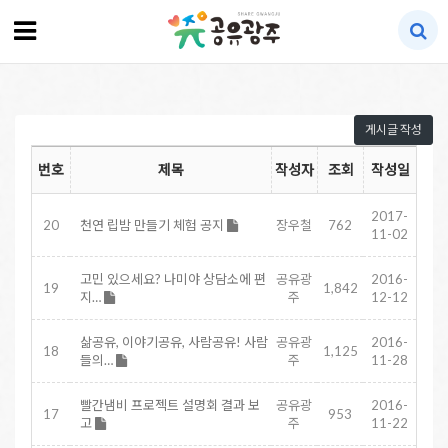
게시글 작성
번호
제목
작성자
조회
작성일
2017-
20
천연 립밤 만들기 체험 공지
장우철
762
11-02
고민 있으세요? 나미야 상담소에 편
공유광
2016-
19
1,842
지…
주
12-12
삶공유, 이야기공유, 사람공유! 사람
공유광
2016-
18
1,125
들의…
주
11-28
빨간냄비 프로젝트 설명회 결과 보
공유광
2016-
17
953
고
주
11-22