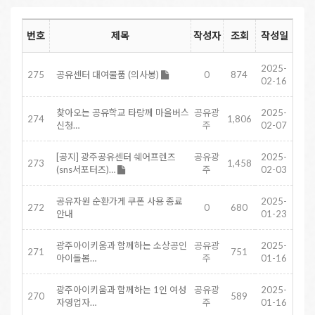
번호
제목
작성자
조회
작성일
2025-
275
공유센터 대여물품 (의사봉)
0
874
02-16
찾아오는 공유학교 타랑께 마을버스
공유광
2025-
274
1,806
신청…
주
02-07
[공지] 광주공유센터 쉐어프렌즈
공유광
2025-
273
1,458
(sns서포터즈)…
주
02-03
공유자원 순환가게 쿠폰 사용 종료
2025-
272
0
680
안내
01-23
광주아이키움과 함께하는 소상공인
공유광
2025-
271
751
아이돌봄…
주
01-16
광주아이키움과 함께하는 1인 여성
공유광
2025-
270
589
자영업자…
주
01-16