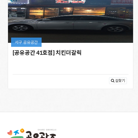
서구 공유공간
[공유공간 41호점] 치킨더갈릭
길찾기