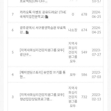
프로젝트[ON-OFF…
10-17
카카오톡 이벤트 공유드려요! (THE
2024-
7
0
678
국제직업전문학교)
06-25
광주광역시 서구평생학습관 무료특
2024-
6
나소장
674
강…
04-25
지역사
회심리
[지역사회심리건강지원그룹 모두]
2023-
5
건강지
549
광산구…
07-27
원그룹
모두
[해피엔딩스토리] 유언장 쓰기를 통
2023-
4
모두
586
한…
07-03
지역사
회심리
[지역사회심리건강지원그룹 모두]
2023-
3
건강지
732
청년집단상담프로그램…
02-13
원그룹
모두