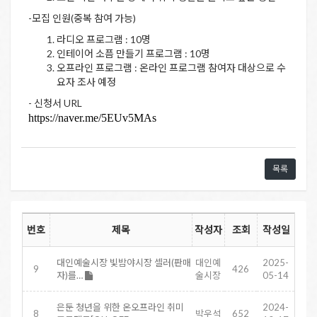
-모집 인원(중복 참여 가능)
라디오 프로그램 : 10명
인테이어 소픔 만들기 프로그램 : 10명
오프라인 프로그램 : 온라인 프로그램 참여자 대상으로 수
요자 조사 예정
- 신청서 URL
https://naver.me/5EUv5MAs
목록
번호
제목
작성자
조회
작성일
대인예술시장 빛밤야시장 셀러(판매
대인예
2025-
9
426
자)를…
술시장
05-14
은둔 청년을 위한 온오프라인 취미
2024-
8
박우석
652