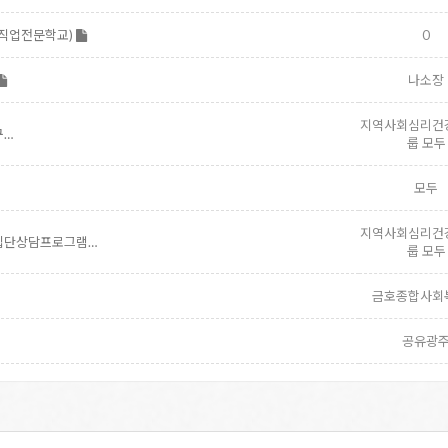
제직업전문학교)
0
나소장
지역사회심리건
구…
룹 모두
모두
지역사회심리건
년집단상담프로그램…
룹 모두
금호종합사회
공유광