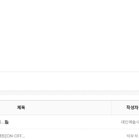
제목
작성자
를…
대인예술
트[ON-OFF…
박우석