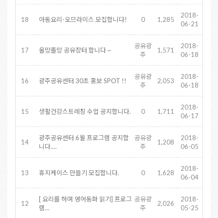
2018-
18
아동요리-오므라이스 모집합니다!
0
1,285
06-21
공유광
2018-
17
올망졸망 공유장터 합니다 ~
1,571
주
06-18
공유광
2018-
16
광주공유센터 30초 홍보 SPOT !!
2,053
주
06-18
2018-
15
생활건강스트레칭 수업 공지합니다.
0
1,711
06-17
광주공유센터 6월 프로그램 공지합
공유광
2018-
14
1,208
니다.…
주
06-05
2018-
13
휴지케이스 만들기 모집합니다.
0
1,628
06-04
[ 요리를 하며 영어동화 읽기] 프로그
공유광
2018-
12
2,026
램…
주
05-25