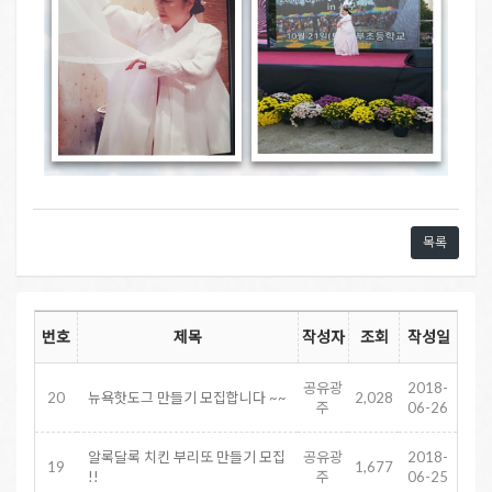
목록
번호
제목
작성자
조회
작성일
공유광
2018-
20
뉴욕핫도그 만들기 모집합니다 ~~
2,028
주
06-26
알록달록 치킨 부리또 만들기 모집
공유광
2018-
19
1,677
!!
주
06-25