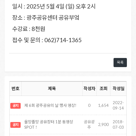
일시 : 2025년 5월 4일 (일) 오후 2시
장소 : 광주공유센터 공유부엌
수강료 : 8천원
접수 및 문의 : 062)714-1365
목록
번호
제목
작성자
조회
작성일
2022-
제 6회 광주공유의 날 행사 영상!
0
1,654
공지
09-14
올망졸망 공유장터 1분 동영상
공유광
2018-
2,900
공지
SPOT !
주
07-03