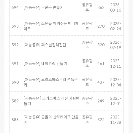
공유광
2026-
594
[재능공유] 두쫀쿠 만들기
362
주
03-10
[재능공유] 소원을 이뤄주는 미니케
공유광
2026-
593
270
이크…
주
02-24
공유광
2026-
592
[재능공유] 퍼스널컬러진단
320
주
02-19
공유광
2025-
591
[재능공유] 네임키링 만들기
461
주
12-11
[재능공유] 크리스마스트리 쫀득쿠
공유광
2025-
590
437
키…
주
12-04
[재능공유 ] 크리스마스 레진 키링만
공유광
2025-
589
249
들기
주
12-01
[재능공유] 곰돌이 산타케이크 만들
공유광
2025-
588
322
기
주
11-28