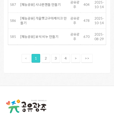
공유광
2025-
587
[재능공유] 시나몬캔들 만들기
404
주
10-14
[재능공유] 가을햇고구마케이크 만
공유광
2025-
586
478
들기
주
10-14
공유광
2025-
585
[재능공유] 보석 비누 만들기
670
주
08-29
<
1
2
3
4
>
>>