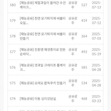
[재능공유] 제철과일이 들어간 수건
공유광
2025-
580
527
케이크…
주
07-13
[재능공유] 천연 모기퇴치제 버물리
공유광
2025-
579
419
오일…
주
07-12
[재능공유] 천연 모기퇴치제 버물리
공유광
2025-
578
364
만들기
주
07-03
[재능공유] 친환경 재생종이로 만든
공유광
2025-
577
492
손바닥…
주
05-19
[재능공유] 생과일 크레이프 롤케이
공유광
2025-
576
585
크…
주
04-28
공유광
2025-
575
[재능공유] 오레오 쫀득쿠키 만들기
534
주
04-28
공유광
2025-
574
[재능공유] 이동 심리상담실
468
주
03-23