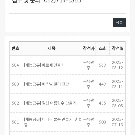
접수 및 문의 : 062)714-1365
목록
번호
제목
작성자
조회
작성일
공유광
2025-
584
[재능공유] 파르페 만들기
569
주
08-12
공유광
2025-
583
[재능공유] 퍼스널 컬러 진단
449
주
08-11
공유광
2025-
582
[재능공유] 힐링 여름향수 만들기
455
주
08-05
[재능공유] 대나무 물총 만들기 및 물
공유광
2025-
581
503
총…
주
07-13