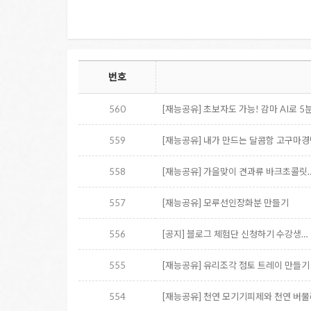
번호
560
[재능공유] 초보자도 가능! 감마 AI로 5
559
[재능공유] 내가 만드는 달콤함 고구마
558
[재능공유] 가을맞이 견과류 바크초콜릿
557
[재능공유] 모루선인장화분 만들기
556
[공지] 블로그 체험단 신청하기 수강생…
555
[재능공유] 유리조각 점토 트레이 만들기
554
[재능공유] 천연 모기기피제와 천연 버물