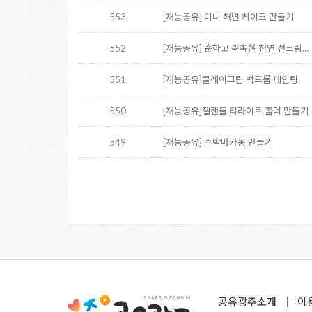
553
[재능공유] 미니 해변 케이크 만들기
552
[재능공유] 순하고 촉촉한 천연 선크림…
551
[재능공유]클레이크림 백드롭 페인팅
550
[재능공유]젤캔들 티라이트 홀더 만들기
549
[재능공유] 수박마카롱 만들기
공유광주소개
이