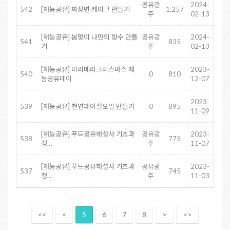
공유광
2024-
542
[재능공유] 짜장면 케이크 만들기
1,257
주
02-13
[재능공유] 봄맞이 나만의 향수 만들
공유광
2024-
541
835
기
주
02-13
[재능공유] 미리메리크리스마스 재
2023-
540
0
810
능공유데이
12-07
2023-
539
[재능공유] 천연페이셜오일 만들기
0
895
11-09
[재능공유] 푸드공유해설사 기초과
공유광
2023-
538
775
정…
주
11-07
[재능공유] 푸드공유해설사 기초과
공유광
2023-
537
745
정…
주
11-03
<<
<
5
6
7
8
>
>>