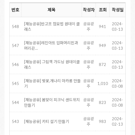
번호
제목
작성자
조회
작성일
[재능공유]반고흐 점묘법 원데이 클
공유광
2024-
548
941
래스
주
03-13
[재능공유]레진아트 압화머리핀과
공유광
2024-
547
949
머리끈…
주
03-13
[재능공유] 그림책 가드닝 원데이클
공유광
2024-
546
872
래스
주
03-13
[재능공유] 벚꽃,개나리 마카롱 만들
공유광
2024-
545
1,010
기
주
03-08
[재능공유] 봄맞이 피크닉 샌드위치
공유광
2024-
544
823
만들기
주
03-08
공유광
2024-
543
[재능공유] 키티 설기 만들기
983
주
02-13