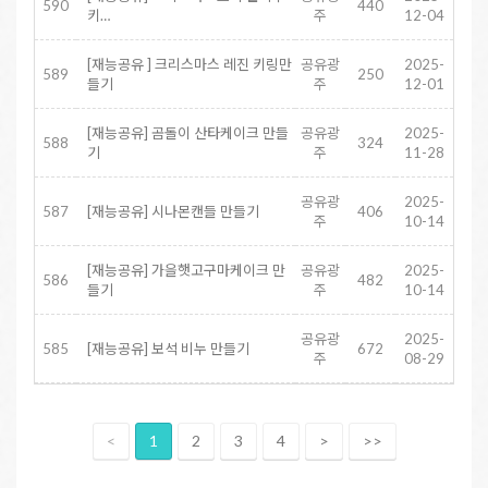
590
440
키…
주
12-04
[재능공유 ] 크리스마스 레진 키링만
공유광
2025-
589
250
들기
주
12-01
[재능공유] 곰돌이 산타케이크 만들
공유광
2025-
588
324
기
주
11-28
공유광
2025-
587
[재능공유] 시나몬캔들 만들기
406
주
10-14
[재능공유] 가을햇고구마케이크 만
공유광
2025-
586
482
들기
주
10-14
공유광
2025-
585
[재능공유] 보석 비누 만들기
672
주
08-29
<
1
2
3
4
>
>>