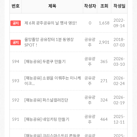
번호
제목
작성자
조회
작성일
2022-
제 6회 광주공유의 날 행사 영상!
0
1,658
공지
09-14
올망졸망 공유장터 1분 동영상
공유광
2018-
2,901
공지
SPOT !
주
07-03
공유광
2026-
594
[재능공유] 두쫀쿠 만들기
365
주
03-10
[재능공유] 소원을 이뤄주는 미니케
공유광
2026-
593
271
이크…
주
02-24
공유광
2026-
592
[재능공유] 퍼스널컬러진단
324
주
02-19
공유광
2025-
591
[재능공유] 네임키링 만들기
464
주
12-11
[재능공유] 크리스마스트리 쫀득쿠
공유광
2025-