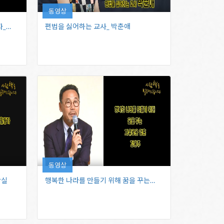
동영상
자_…
편법을 싫어하는 ​교사_ 박춘애
동영상
난실
행복한 나라를 만들기 위해 꿈을 꾸는…