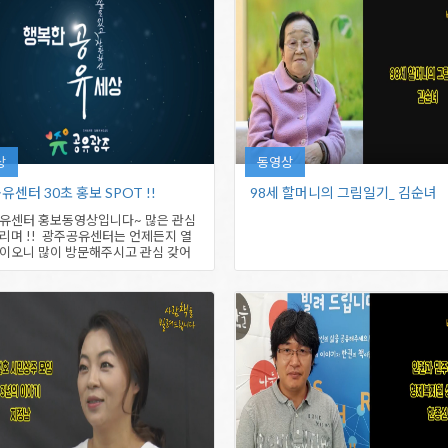
상
동영상
센터 30초 홍보 SPOT !!
98세 할머니의 ​그림일기_ 김순녀
유센터 홍보동영상입니다~ 많은 관심
리며 !! 광주공유센터는 언제든지 열
이오니 많이 방문해주시고 관심 갖어
 ~