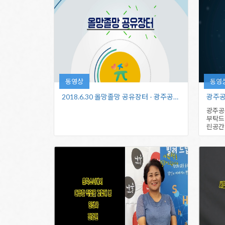
동영상
동영
2018.6.30 올망졸망 공유장터 - 광주공유센터
광주공유
광주공
부탁드
린공간
주세요