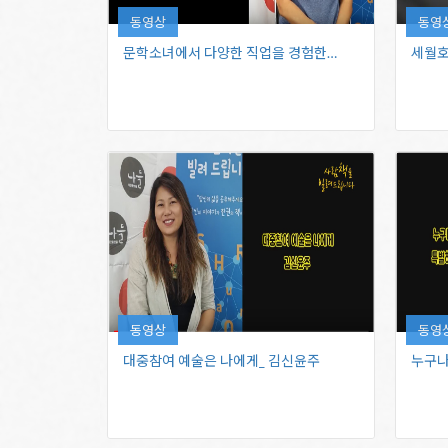
동영상
동영
문학소녀에서 ​다양한 직업을 경험한…
세월호
동영상
동영
대중참여 예술은 ​나에게_ 김신윤주