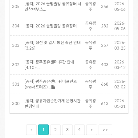
[공지] 2026 올망졸망 공유장터 시
공유광
2026-
305
356
민참여부스…
주
05-06
공유광
2026-
304
[공지] 2026 올망졸망 공유장터
282
주
05-06
[공지] 정전 및 일시 통신 중단 안내
공유광
2026-
303
257
[3.26]
주
03-25
[공지] 광주공유센터 휴관 안내
공유광
2026-
302
403
[4.10 ~…
주
03-12
[공지] 광주공유센터 쉐어프렌즈
공유광
2026-
301
668
(sns서포터즈)…
주
02-02
[공지] 공유자원순환가게 운영시간
공유광
2026-
300
613
변경안내
주
01-21
<
1
2
3
4
>
>>