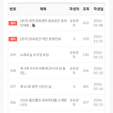
번호
제목
작성자
조회
작성일
[공지] 광주공유센터 공유공간 온라
공유광
2026-
650
공지
인대관…
주
01-08
2025-
[공지] 공유공간 야간 운영안내
0
500
공지
12-31
공유광
2026-
309
노래교실 수강생 모집
130
주
06-22
제 3회 수리수선축제 [수리수선 놀
공유광
2026-
308
246
장]…
주
05-20
2026-
307
제 61회 광주 시민의 날
0
481
05-14
2026 올망졸망 공유장터를 소개합
공유광
2026-
306
297
니다!
주
05-13