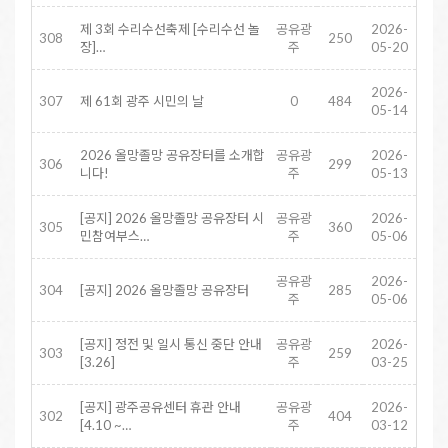
제 3회 수리수선축제 [수리수선 놀
공유광
2026-
308
250
장]…
주
05-20
2026-
307
제 61회 광주 시민의 날
0
484
05-14
2026 올망졸망 공유장터를 소개합
공유광
2026-
306
299
니다!
주
05-13
[공지] 2026 올망졸망 공유장터 시
공유광
2026-
305
360
민참여부스…
주
05-06
공유광
2026-
304
[공지] 2026 올망졸망 공유장터
285
주
05-06
[공지] 정전 및 일시 통신 중단 안내
공유광
2026-
303
259
[3.26]
주
03-25
[공지] 광주공유센터 휴관 안내
공유광
2026-
302
404
[4.10 ~…
주
03-12