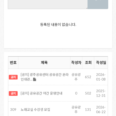
등록된 내용이 없습니다.
번호
제목
작성자
조회
작성일
[공지] 광주공유센터 공유공간 온라
공유광
2026-
652
공지
인대관…
주
01-08
2025-
[공지] 공유공간 야간 운영안내
0
502
공지
12-31
공유광
2026-
309
노래교실 수강생 모집
131
주
06-22