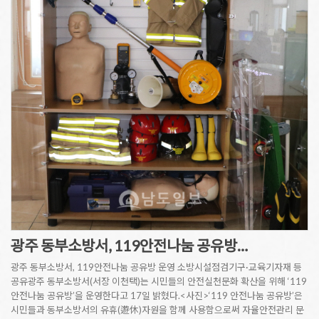
광주 동부소방서, 119안전나눔 공유방…
광주 동부소방서, 119안전나눔 공유방 운영 소방시설점검기구·교육기자재 등
공유광주 동부소방서(서장 이천택)는 시민들의 안전실천문화 확산을 위해 ‘119
안전나눔 공유방’을 운영한다고 17일 밝혔다.<사진>‘119 안전나눔 공유방’은
시민들과 동부소방서의 유휴(遊休)자원을 함께 사용함으로써 자율안전관리 문