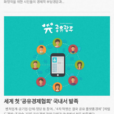
화정착을 위한 시민들의 경제적 부담경감과…
세계 첫 ‘공유경제협회’ 국내서 발족
벤처업계·공기업·단체·정당 등 참여…“4차 혁명은 결국 공유 플랫폼경제” [헤럴