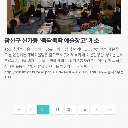
광산구 신가동 '뚝딱똑딱 예술창고' 개소
168㎡ 면적 마을 공동체와 공유 문화 거점 역할 기대.......... ‘뚝딱똑딱 예술창
고’를 운영하는 행복어울림은 앞으로 이곳에서 북카페, 마을합창단, 청소년 놀이
프로그램, 마을 영화관 등을 운영할 계획이다. 자원봉사캠프는 어르신께 드릴 음
식나눔 운동을 주민과 함께 펼친다는 방침이다. 기사링크 :
http://honam.co.kr/read.php3?aid=1480431600509400064 출처 : 무등
일보 …
<<
<
33
34
35
36
>
>>