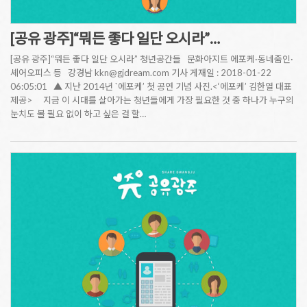
[공유 광주]“뭐든 좋다 일단 오시라”…
[공유 광주]“뭐든 좋다 일단 오시라” 청년공간들 문화아지트 에포케·동네줌인·
셰어오피스 등 강경남 kkn@gjdream.com 기사 게재일 : 2018-01-22
06:05:01 ▲ 지난 2014년 `에포케’ 첫 공연 기념 사진.<‘에포케’ 김한열 대표
제공> 지금 이 시대를 살아가는 청년들에게 가장 필요한 것 중 하나가 누구의
눈치도 볼 필요 없이 하고 싶은 걸 할…