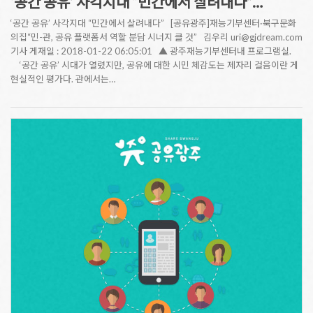
‘공간 공유’ 사각지대 “민간에서 살려내다”…
‘공간 공유’ 사각지대 “민간에서 살려내다” [공유광주]재능기부센터·북구문화
의집“민-관, 공유 플랫폼서 역할 분담 시너지 클 것” 김우리 uri@gjdream.com
기사 게재일 : 2018-01-22 06:05:01 ▲ 광주재능기부센터내 프로그램실.
‘공간 공유’ 시대가 열렸지만, 공유에 대한 시민 체감도는 제자리 걸음이란 게
현실적인 평가다. 관에서는…