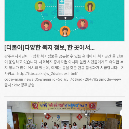
[더불어]다양한 복지 정보, 한 곳에서…
광주복지재단이 다양한 복지정보를 공유할 수 있는 홈페이지 '복지곳간'을 만들
어 운영하고 있습니다. 사회복지 종사자뿐 아니라 일반 시민들에게도 유익한 복
지 정보가 많이 게시돼 있는데, 이제는 틀을 갖춘 만큼 활성화가 시급합니다. 기
사링크 : http://ikbc.co.kr/jw_2ds/index.html?
code=main_news_05&menu_id=56_65_76&uid=284782&mode=view
출처 : kbc 광주방송