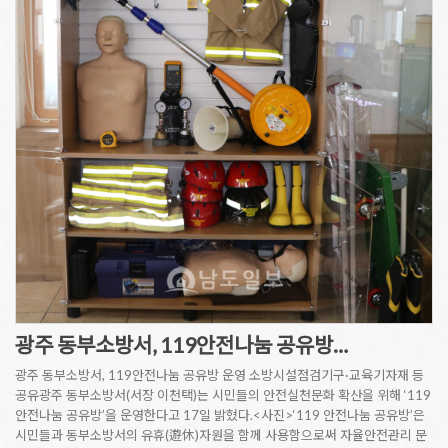
광주 동부소방서, 119안전나눔 공유방…
광주 동부소방서, 119안전나눔 공유방 운영 소방시설점검기구·교육기자재 등
공유광주 동부소방서(서장 이천택)는 시민들의 안전실천문화 확산을 위해 ‘119
안전나눔 공유방’을 운영한다고 17일 밝혔다.<사진>‘119 안전나눔 공유방’은
시민들과 동부소방서의 유휴(遊休)자원을 함께 사용함으로써 자율안전관리 문