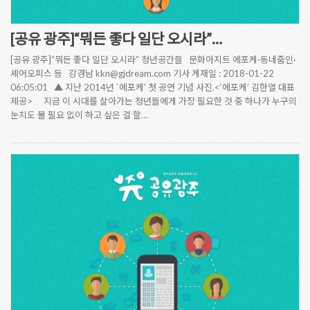
[공유 광주]“뭐든 좋다 일단 오시라”…
[공유 광주]“뭐든 좋다 일단 오시라” 청년공간들 문화아지트 에포케·동네줌인·
셰어오피스 등 강경남 kkn@gjdream.com 기사 게재일 : 2018-01-22
06:05:01 ▲ 지난 2014년 `에포케’ 첫 공연 기념 사진.<‘에포케’ 김한열 대표
제공> 지금 이 시대를 살아가는 청년들에게 가장 필요한 것 중 하나가 누구의
눈치도 볼 필요 없이 하고 싶은 걸 할…