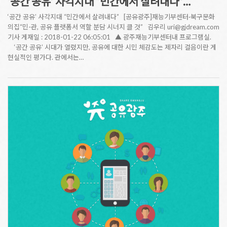
‘공간 공유’ 사각지대 “민간에서 살려내다”…
‘공간 공유’ 사각지대 “민간에서 살려내다” [공유광주]재능기부센터·북구문화
의집“민-관, 공유 플랫폼서 역할 분담 시너지 클 것” 김우리 uri@gjdream.com
기사 게재일 : 2018-01-22 06:05:01 ▲ 광주재능기부센터내 프로그램실.
‘공간 공유’ 시대가 열렸지만, 공유에 대한 시민 체감도는 제자리 걸음이란 게
현실적인 평가다. 관에서는…