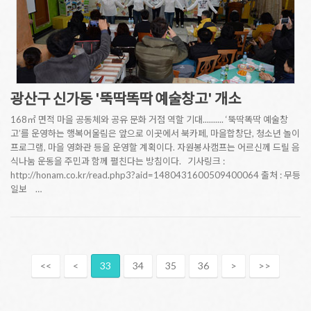
광산구 신가동 '뚝딱똑딱 예술창고' 개소
168㎡ 면적 마을 공동체와 공유 문화 거점 역할 기대.......... ‘뚝딱똑딱 예술창
고’를 운영하는 행복어울림은 앞으로 이곳에서 북카페, 마을합창단, 청소년 놀이
프로그램, 마을 영화관 등을 운영할 계획이다. 자원봉사캠프는 어르신께 드릴 음
식나눔 운동을 주민과 함께 펼친다는 방침이다. 기사링크 :
http://honam.co.kr/read.php3?aid=1480431600509400064 출처 : 무등
일보 …
<<
<
33
34
35
36
>
>>