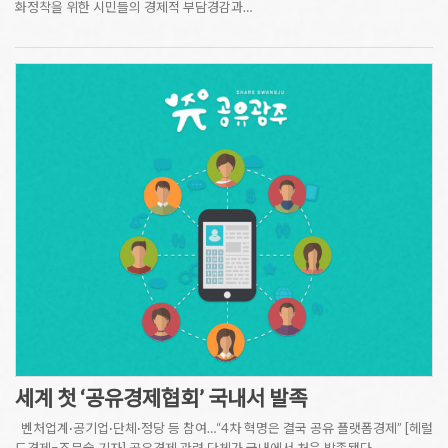
화정착을 위한 시민들의 경제적 부담경감과…
세계 첫 ‘공유경제협회’ 국내서 발족
벤처업계·공기업·단체·정당 등 참여…“4차 혁명은 결국 공유 플랫폼경제” [헤럴