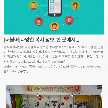
[더불어]다양한 복지 정보, 한 곳에서…
광주복지재단이 다양한 복지정보를 공유할 수 있는 홈페이지 '복지곳간'을 만들
어 운영하고 있습니다. 사회복지 종사자뿐 아니라 일반 시민들에게도 유익한 복
지 정보가 많이 게시돼 있는데, 이제는 틀을 갖춘 만큼 활성화가 시급합니다. 기
사링크 : http://ikbc.co.kr/jw_2ds/index.html?
code=main_news_05&menu_id=56_65_76&uid=284782&mode=view
출처 : kbc 광주방송