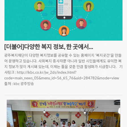
[더불어]다양한 복지 정보, 한 곳에서…
광주복지재단이 다양한 복지정보를 공유할 수 있는 홈페이지 '복지곳간'을 만들
어 운영하고 있습니다. 사회복지 종사자뿐 아니라 일반 시민들에게도 유익한 복
지 정보가 많이 게시돼 있는데, 이제는 틀을 갖춘 만큼 활성화가 시급합니다. 기
사링크 : http://ikbc.co.kr/jw_2ds/index.html?
code=main_news_05&menu_id=56_65_76&uid=284782&mode=view
출처 : kbc 광주방송