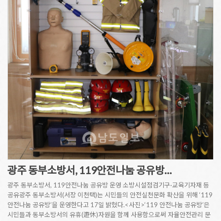
광주 동부소방서, 119안전나눔 공유방…
광주 동부소방서, 119안전나눔 공유방 운영 소방시설점검기구·교육기자재 등
공유광주 동부소방서(서장 이천택)는 시민들의 안전실천문화 확산을 위해 ‘119
안전나눔 공유방’을 운영한다고 17일 밝혔다.<사진>‘119 안전나눔 공유방’은
시민들과 동부소방서의 유휴(遊休)자원을 함께 사용함으로써 자율안전관리 문