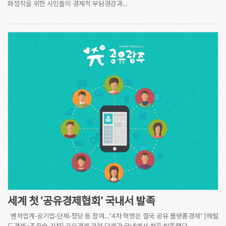
화정착을 위한 시민들의 경제적 부담경감과…
세계 첫 ‘공유경제협회’ 국내서 발족
벤처업계·공기업·단체·정당 등 참여…“4차 혁명은 결국 공유 플랫폼경제” [헤럴