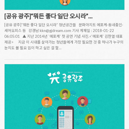
[공유 광주]“뭐든 좋다 일단 오시라”…
[공유 광주]“뭐든 좋다 일단 오시라” 청년공간들 문화아지트 에포케·동네줌인·
셰어오피스 등 강경남 kkn@gjdream.com 기사 게재일 : 2018-01-22
06:05:01 ▲ 지난 2014년 `에포케’ 첫 공연 기념 사진.<‘에포케’ 김한열 대표
제공> 지금 이 시대를 살아가는 청년들에게 가장 필요한 것 중 하나가 누구의
눈치도 볼 필요 없이 하고 싶은 걸 할…