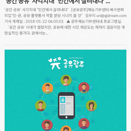
‘공간 공유’ 사각지대 “민간에서 살려내다”…
‘공간 공유’ 사각지대 “민간에서 살려내다” [공유광주]재능기부센터·북구문화
의집“민-관, 공유 플랫폼서 역할 분담 시너지 클 것” 김우리 uri@gjdream.com
기사 게재일 : 2018-01-22 06:05:01 ▲ 광주재능기부센터내 프로그램실.
‘공간 공유’ 시대가 열렸지만, 공유에 대한 시민 체감도는 제자리 걸음이란 게
현실적인 평가다. 관에서는…