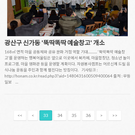
광산구 신가동 '뚝딱똑딱 예술창고' 개소
168㎡ 면적 마을 공동체와 공유 문화 거점 역할 기대.......... ‘뚝딱똑딱 예술창
고’를 운영하는 행복어울림은 앞으로 이곳에서 북카페, 마을합창단, 청소년 놀이
프로그램, 마을 영화관 등을 운영할 계획이다. 자원봉사캠프는 어르신께 드릴 음
식나눔 운동을 주민과 함께 펼친다는 방침이다. 기사링크 :
http://honam.co.kr/read.php3?aid=1480431600509400064 출처 : 무등
일보 …
<<
<
33
34
35
36
>
>>