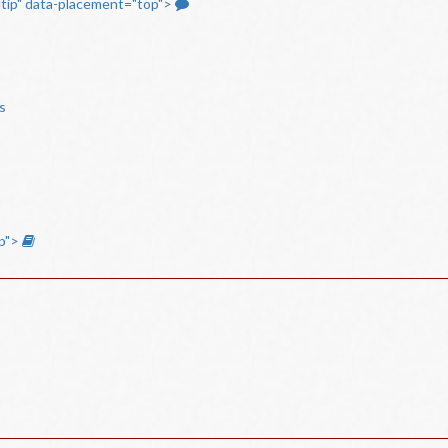
ltip" data-placement="top">
s
op">