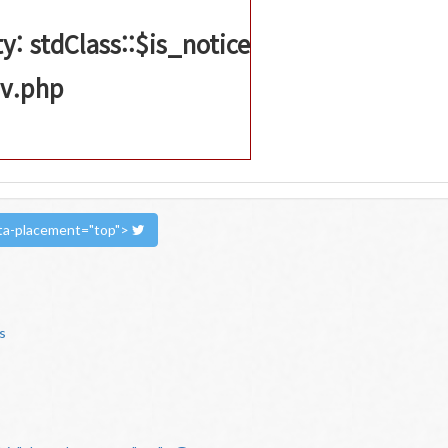
: stdClass::$is_notice
_v.php
data-placement="top">
s