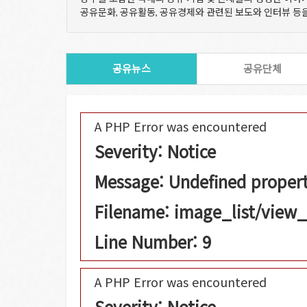
공유문화, 공유활동, 공유경제와 관련된 보도와 인터뷰 
공유뉴스
공유단체
A PHP Error was encountered
Severity: Notice
Message: Undefined property
Filename: image_list/view
Line Number: 9
A PHP Error was encountered
Severity: Notice