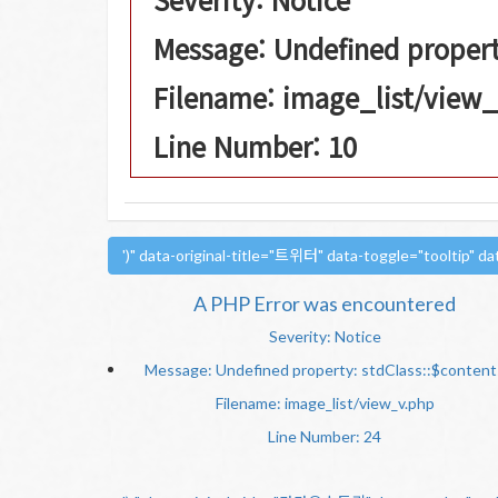
Message: Undefined property
Filename: image_list/view
Line Number: 10
')" data-original-title="트위터" data-toggle="tooltip" 
A PHP Error was encountered
Severity: Notice
Message: Undefined property: stdClass::$content
Filename: image_list/view_v.php
Line Number: 24