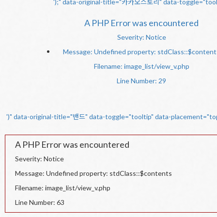
');" data-original-title="카카오스토리" data-toggle="too
A PHP Error was encountered
Severity: Notice
Message: Undefined property: stdClass::$content
Filename: image_list/view_v.php
Line Number: 29
')" data-original-title="밴드" data-toggle="tooltip" data-placement="t
A PHP Error was encountered
Severity: Notice
Message: Undefined property: stdClass::$contents
Filename: image_list/view_v.php
Line Number: 63