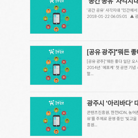
‘공간 공유’ 사각지
‘공간 공유’ 사각지대 “민간에서
2018-01-22 06:05:0
[공유 광주]“뭐든 
[공유 광주]“뭐든 좋다 일단 오시
2014년 `에포케’ 첫 공연 기
할…
광주시 '아리바다' 
콘텐츠진흥원, 한전KDN, 농어
유'를 주제로 운영 중인 '빛
흥원…