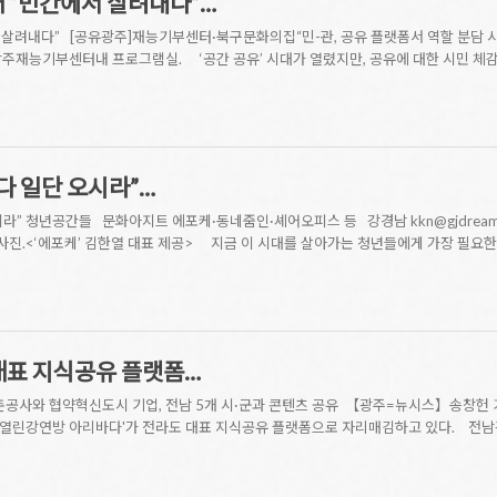
대 “민간에서 살려내다”…
 살려내다” [공유광주]재능기부센터·북구문화의집“민-관, 공유 플랫폼서 역할 분담 시너지 
1 ▲ 광주재능기부센터내 프로그램실. ‘공간 공유’ 시대가 열렸지만, 공유에 대한 시민 
좋다 일단 오시라”…
라” 청년공간들 문화아지트 에포케·동네줌인·셰어오피스 등 강경남 kkn@gjdream.com
념 사진.<‘에포케’ 김한열 대표 제공> 지금 이 시대를 살아가는 청년들에게 가장 필요한
대표 지식공유 플랫폼…
촌공사와 협약혁신도시 기업, 전남 5개 시·군과 콘텐츠 공유 【광주=뉴시스】송창헌 
고을 열린강연방 아리바다'가 전라도 대표 지식공유 플랫폼으로 자리매김하고 있다. 