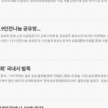
구 코자자 대표가 맡았다 .한국공유경제협회는 이날 서울 강남구에 있는 카이스트 도곡
119안전나눔 공유방…
 공유방 운영 소방시설점검기구·교육기자재 등 공유광주 동부소방서(서장 이천택)는 시
.<사진>‘119 안전나눔 공유방’은 시민들과 동부소방서의 유휴(遊休)자원을 함께 
회’ 국내서 발족
참여…“4차 혁명은 결국 공유 플랫폼경제” [헤럴드경제=조문술 기자] 공유경제 관련 
트에서 열린 제43차 공개포럼에서 ‘한국공유경제협회(SEAK)’ 출범식을 열었다. 