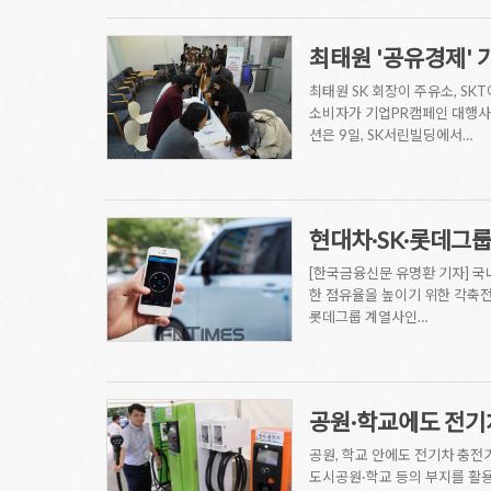
최태원 '공유경제'
최태원 SK 회장이 주유소, S
소비자가 기업PR캠페인 대행사를
션은 9일, SK서린빌딩에서…
현대차·SK·롯데그룹,
[한국금융신문 유명환 기자] 국
한 점유율을 높이기 위한 각축전을
롯데그룹 계열사인…
공원·학교에도 전기
공원, 학교 안에도 전기차 충전
도시공원·학교 등의 부지를 활용