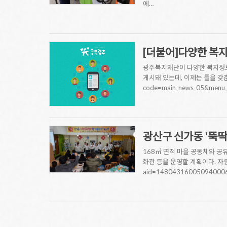
에…
[더불어]다양한 복지
광주복지재단이 다양한 복지정보
게시돼 있는데, 이제는 틀을 갖춘 만큼
code=main_news_05&men
광산구 신가동 '뚝딱
168㎡ 면적 마을 공동체와 공유
화관 등을 운영할 계획이다. 자원봉
aid=1480431600509400