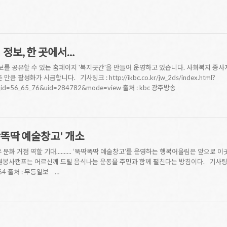
 정보, 한 곳에서…
를 공유할 수 있는 홈페이지 '복지곳간'을 만들어 운영하고 있습니다. 사회복지 종사
 활성화가 시급합니다. 기사링크 : http://ikbc.co.kr/jw_2ds/index.html?
u_id=56_65_76&uid=284782&mode=view 출처 : kbc 광주방송
똑딱 예술창고' 개소
 문화 거점 역할 기대.......... ‘뚝딱똑딱 예술창고’를 운영하는 행복어울림은 앞으로
사캠프는 어르신께 드릴 음식나눔 운동을 주민과 함께 펼친다는 방침이다. 기사링크 : http:
064 출처 : 무등일보 …