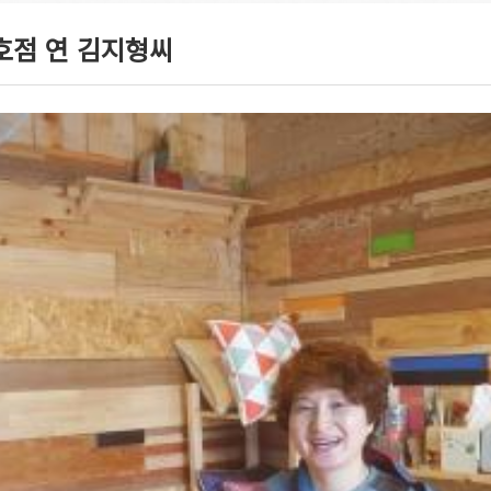
1호점 연 김지형씨