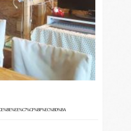
=%BC%CE%BE%EE%C7%CF%BF%EC%BD%BA