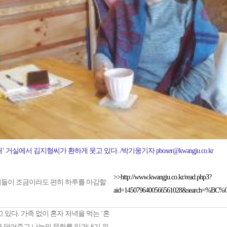
에서 김지형씨가 환하게 웃고 있다. /박기웅기자 pboxer@kwangju.co.kr
>>http://www.kwangju.co.kr/read.php3?
이들이 조금이라도 편히 하루를 마감할
aid=1450796400566561028&search
 있다. 가족 없이 혼자 저녁을 먹는 ‘혼
움을 덜어주고 나눔의 문화를 일궈내기 위