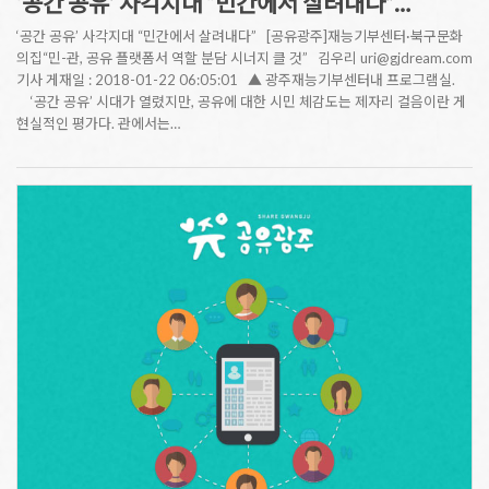
‘공간 공유’ 사각지대 “민간에서 살려내다”…
‘공간 공유’ 사각지대 “민간에서 살려내다” [공유광주]재능기부센터·북구문화
의집“민-관, 공유 플랫폼서 역할 분담 시너지 클 것” 김우리 uri@gjdream.com
기사 게재일 : 2018-01-22 06:05:01 ▲ 광주재능기부센터내 프로그램실.
‘공간 공유’ 시대가 열렸지만, 공유에 대한 시민 체감도는 제자리 걸음이란 게
현실적인 평가다. 관에서는…