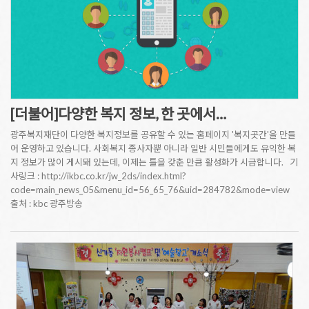
[더불어]다양한 복지 정보, 한 곳에서…
광주복지재단이 다양한 복지정보를 공유할 수 있는 홈페이지 '복지곳간'을 만들
어 운영하고 있습니다. 사회복지 종사자뿐 아니라 일반 시민들에게도 유익한 복
지 정보가 많이 게시돼 있는데, 이제는 틀을 갖춘 만큼 활성화가 시급합니다. 기
사링크 : http://ikbc.co.kr/jw_2ds/index.html?
code=main_news_05&menu_id=56_65_76&uid=284782&mode=view
출처 : kbc 광주방송