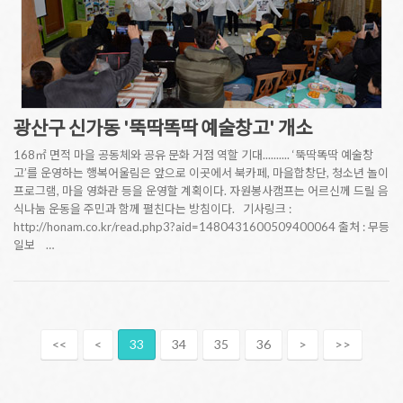
광산구 신가동 '뚝딱똑딱 예술창고' 개소
168㎡ 면적 마을 공동체와 공유 문화 거점 역할 기대.......... ‘뚝딱똑딱 예술창
고’를 운영하는 행복어울림은 앞으로 이곳에서 북카페, 마을합창단, 청소년 놀이
프로그램, 마을 영화관 등을 운영할 계획이다. 자원봉사캠프는 어르신께 드릴 음
식나눔 운동을 주민과 함께 펼친다는 방침이다. 기사링크 :
http://honam.co.kr/read.php3?aid=1480431600509400064 출처 : 무등
일보 …
<<
<
33
34
35
36
>
>>