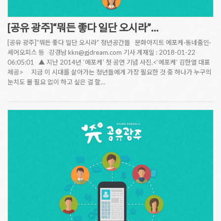
[공유 광주]“뭐든 좋다 일단 오시라”…
[공유 광주]“뭐든 좋다 일단 오시라” 청년공간들 문화아지트 에포케·동네줌인·
셰어오피스 등 강경남 kkn@gjdream.com 기사 게재일 : 2018-01-22
06:05:01 ▲ 지난 2014년 `에포케’ 첫 공연 기념 사진.<‘에포케’ 김한열 대표
제공> 지금 이 시대를 살아가는 청년들에게 가장 필요한 것 중 하나가 누구의
눈치도 볼 필요 없이 하고 싶은 걸 할…