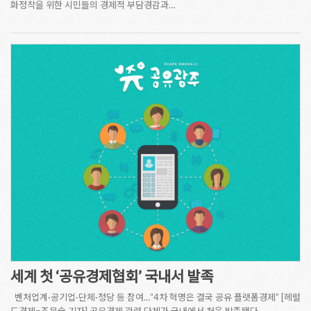
화정착을 위한 시민들의 경제적 부담경감과…
세계 첫 ‘공유경제협회’ 국내서 발족
벤처업계·공기업·단체·정당 등 참여…“4차 혁명은 결국 공유 플랫폼경제” [헤럴