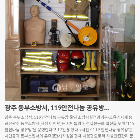
광주 동부소방서, 119안전나눔 공유방…
광주 동부소방서, 119안전나눔 공유방 운영 소방시설점검기구·교육기자재 등
공유광주 동부소방서(서장 이천택)는 시민들의 안전실천문화 확산을 위해 ‘119
안전나눔 공유방’을 운영한다고 17일 밝혔다.<사진>‘119 안전나눔 공유방’은
시민들과 동부소방서의 유휴(遊休)자원을 함께 사용함으로써 자율안전관리 문