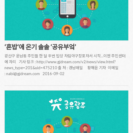
‘혼밥’에 온기 솔솔 ‘공유부엌’
광산구 운남동 주민들 한 달 두번 밥상 차림야구장포차서 시작…이젠 주민센터
에 자리 기사 링크 : http://www.gjdream.com/v2/news/view.html?
news_type=201&uid=475210 출 처 : 경남매일 황해윤 기자 이메일
: nabi@gjdream.com 2016-09-02