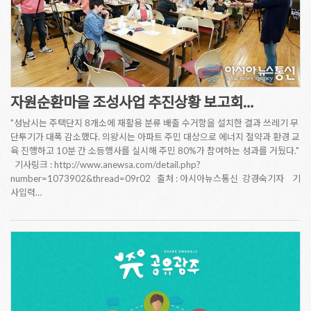
자원순환마을 조성사업 추진상황 보고회…
"성남시는 주택단지 8개소에 재활용 분류 배출 수거함을 설치한 결과 쓰레기 무
단투기가 대폭 감소했다. 의왕시는 아파트 주민 대상으로 에너지 절약과 환경 교
육 진행하고 10분 간 소등행사를 실시해 주민 80%가 참여하는 성과를 거뒀다."
기사링크 : http://www.anewsa.com/detail.php?
number=1073902&thread=09r02 출처 : 아시아뉴스통신 강경숙기자 기
사입력…