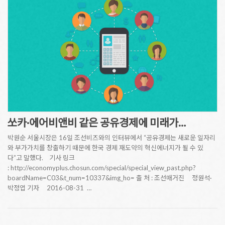
쏘카·에어비앤비 같은 공유경제에 미래가…
박원순 서울시장은 16일 조선비즈와의 인터뷰에서 “공유경제는 새로운 일자리
와 부가가치를 창출하기 때문에 한국 경제 재도약의 혁신에너지가 될 수 있
다”고 말했다. 기사 링크
: http://economyplus.chosun.com/special/special_view_past.php?
boardName=C03&t_num=10337&img_ho= 출 처 : 조선매거진 정원석·
박정엽 기자 2016-08-31 …