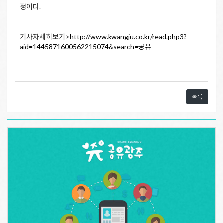
정이다.
기사자세히보기>
http://www.kwangju.co.kr/read.php3?
aid=1445871600562215074&search=공유
목록