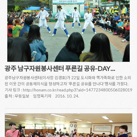
광주 남구자원봉사센터 푸른길 공유-DAY…
광주남구자원봉사센터(이사장 김경호)가 22일 도시화와 핵가족화로 인한 소외
된 이웃 간의 공동체의식을 형성하고자 ‘푸른길 공유를 만나다’행사를 가졌다.
기사 링크 : http://honam.co.kr/read.php3?aid=1477234800506028019
출처 : 무등일보 임정옥기자 2016. 10. 24.