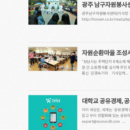
광주 남구자원봉사센
광주남구자원봉사센터(이사장 김경
http://honam.co.kr/rea
자원순환마을 조성
"성남시는 주택단지 8개소에 재
분 간 소등행사를 실시해 주민 80%
통신 강경숙기자 기사입력…
대학교 공유경제, 
이미 세상은, 세계는 ‘공유경제
잡고 우리 생활화돼 있는 공유의 ‘발견
expert@econovill.com …