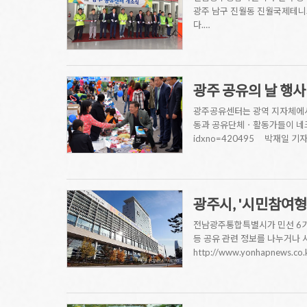
광주 남구 진월동 진월국제테니스
다.…
광주 공유의 날 행사 
광주공유센터는 광역 지자체에서
동과 공유단체ㆍ활동가들이 네크워킹하
idxno=420495 박재일 기자
광주시, '시민참여형
전남광주통합특별시가 민선 6기 
등 공유 관련 정보를 나누거나 
http://www.yonhapnews.c