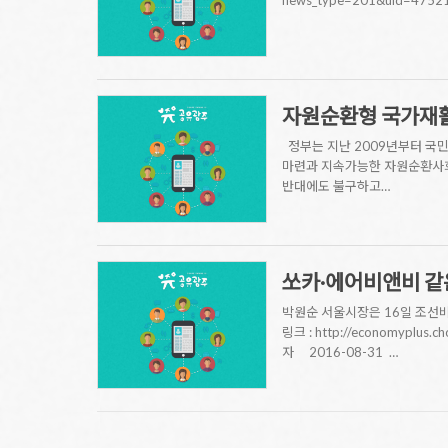
news_type=201&uid=475
자원순환형 국가재
정부는 지난 2009년부터 국민
마련과 지속가능한 자원순환사회
반대에도 불구하고…
쏘카·에어비앤비 같
박원순 서울시장은 16일 조선
링크 : http://economyplus
자 2016-08-31 …