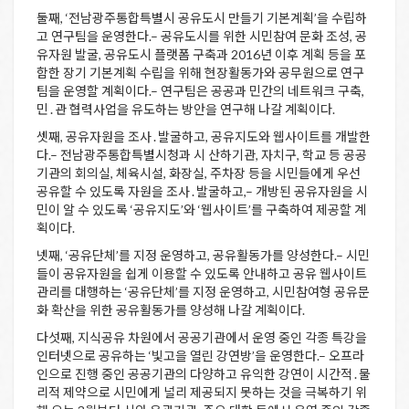
둘째, ‘전남광주통합특별시 공유도시 만들기 기본계획’을 수립하
고 연구팀을 운영한다.– 공유도시를 위한 시민참여 문화 조성, 공
유자원 발굴, 공유도시 플랫폼 구축과 2016년 이후 계획 등을 포
함한 장기 기본계획 수립을 위해 현장활동가와 공무원으로 연구
팀을 운영할 계획이다.– 연구팀은 공공과 민간의 네트워크 구축,
민․관 협력사업을 유도하는 방안을 연구해 나갈 계획이다.
셋째, 공유자원을 조사․발굴하고, 공유지도와 웹사이트를 개발한
다.– 전남광주통합특별시청과 시 산하기관, 자치구, 학교 등 공공
기관의 회의실, 체육시설, 화장실, 주차장 등을 시민들에게 우선
공유할 수 있도록 자원을 조사․발굴하고,– 개방된 공유자원을 시
민이 알 수 있도록 ‘공유지도’와 ‘웹사이트’를 구축하여 제공할 계
획이다.
넷째, ‘공유단체’를 지정 운영하고, 공유활동가를 양성한다.– 시민
들이 공유자원을 쉽게 이용할 수 있도록 안내하고 공유 웹사이트
관리를 대행하는 ‘공유단체’를 지정 운영하고, 시민참여형 공유문
화 확산을 위한 공유활동가를 양성해 나갈 계획이다.
다섯째, 지식공유 차원에서 공공기관에서 운영 중인 각종 특강을
인터넷으로 공유하는 ‘빛고을 열린 강연방’을 운영한다.– 오프라
인으로 진행 중인 공공기관의 다양하고 유익한 강연이 시간적․물
리적 제약으로 시민에게 널리 제공되지 못하는 것을 극복하기 위