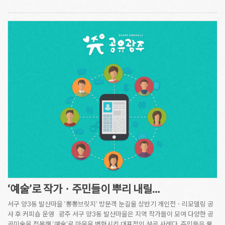
‘예술’로 작가ㆍ주민들이 뿌리 내릴…
서구 양3동 발산마을 ‘뽕뽕브릿지’ 방문객 눈길올 상반기 개인전ㆍ리모델링 공
사 후 커피숍 운영 광주 서구 양3동 발산마을은 지역 작가들이 모여 다양한 공
공미술을 접목해 ‘예술’로 마을을 변화시킨 대표적인 성공 사례다. 주민들은 물