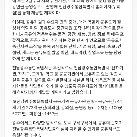
해 오는 3월부터 시와 유관기관, 주요 대학 등에서 운영 중인 각종
강연을 동영상으로 촬영해 전남광주통합특별시 홈페이지(누리
집)를 통해 제공할 계획이다.
여섯째, 공유자원과 수요자 간의 중개․매개 역할과 공유문화 활
성화 역할을 할 ‘공유도시 중간지원 조직’ 설립을 장기적으로 준비
한다.– 공유의 적용범위는 물건, 공간, 재능․경험, 정보 등 매우 포
괄적으로, 공공기관이 추진하는 것은 한계가 있으므로 ‘공유도시
중간지원 조직’을 통해 공유활동 단체․기업 육성, 교육․홍보․컨
설팅, 새로운 공유모델 발굴 확산, 네트워킹, 창업보육 등을 담당
하게 할 계획이다.
전남광주통합특별시는 우선적으로 전남광주통합특별시, 산하기
관, 자치구, 교육청, 학교 등 공공기관에서 보유하고 있는 각종 시
설을 공유 자원으로 우선 발굴하고 시설별 위치, 사용조건 등 세부
사항들을 시민들이 쉽게 알 수 있도록 공유지도와 웹사이트를 올
해 하반기까지 개발할 계획이라고 밝혔습니다.
※전남광주통합특별시 공공기관 공유자원 현황– 공유공간 : 44
개 기관 272개 공간(회의실, 강의실, 공연장 등)– 주차장 : 100곳
5071면– 화장실 : 1457곳
광주에서도 다양한 방식으로, 도시 구석구석에서, 공유의 문화가
전남광주통합특별시민들의 삶에 자리할 수 있기를 공유허브도
응원하겠습니다.