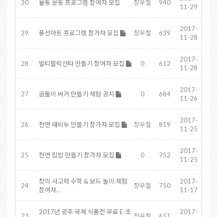
30
율동 운동 프로그램 참여자 모집
장우철
940
11-29
2017-
29
풍선아트 프로그램 참가자 모집
장우철
639
11-28
2017-
28
멀티블럭산타 만들기 참여자 모집
0
612
11-28
2017-
27
곰돌이 버거 만들기 체험 공지
0
684
11-26
2017-
26
천연 때비누 만들기 참가자 모집
장우철
819
11-25
2017-
25
천연 립밤 만들기 참가자 모집
0
752
11-25
창의 사고력 수학 & 보드 놀이 체험
2017-
24
장우철
750
참여자…
11-17
2017년 광주 국제 식품전 무료 E-초
2017-
23
장우철
651