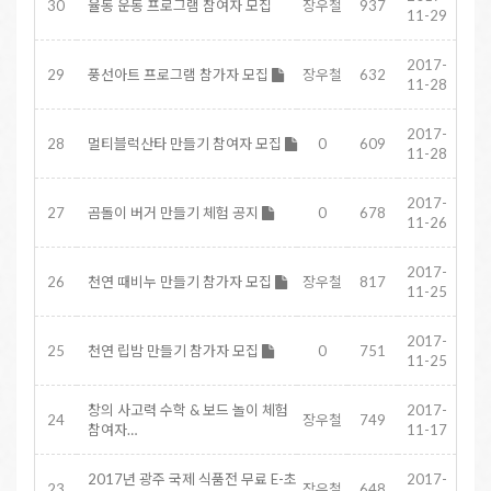
30
율동 운동 프로그램 참여자 모집
장우철
937
11-29
2017-
29
풍선아트 프로그램 참가자 모집
장우철
632
11-28
2017-
28
멀티블럭산타 만들기 참여자 모집
0
609
11-28
2017-
27
곰돌이 버거 만들기 체험 공지
0
678
11-26
2017-
26
천연 때비누 만들기 참가자 모집
장우철
817
11-25
2017-
25
천연 립밤 만들기 참가자 모집
0
751
11-25
창의 사고력 수학 & 보드 놀이 체험
2017-
24
장우철
749
참여자…
11-17
2017년 광주 국제 식품전 무료 E-초
2017-
23
장우철
648