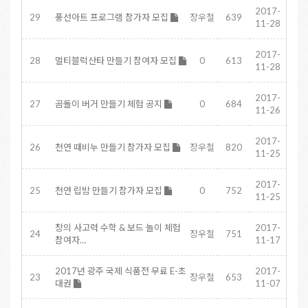
2017-
29
풍선아트 프로그램 참가자 모집
장우철
639
11-28
2017-
28
멀티블럭산타 만들기 참여자 모집
0
613
11-28
2017-
27
곰돌이 버거 만들기 체험 공지
0
684
11-26
2017-
26
천연 때비누 만들기 참가자 모집
장우철
820
11-25
2017-
25
천연 립밤 만들기 참가자 모집
0
752
11-25
창의 사고력 수학 & 보드 놀이 체험
2017-
24
장우철
751
참여자…
11-17
2017년 광주 국제 식품전 무료 E-초
2017-
23
장우철
653
대권
11-07