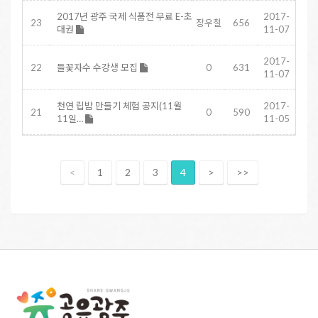
2017년 광주 국제 식품전 무료 E-초
2017-
23
장우철
656
대권
11-07
2017-
22
들꽃자수 수강생 모집
0
631
11-07
천연 립밤 만들기 체험 공지(11월
2017-
21
0
590
11일…
11-05
<
1
2
3
4
>
>>